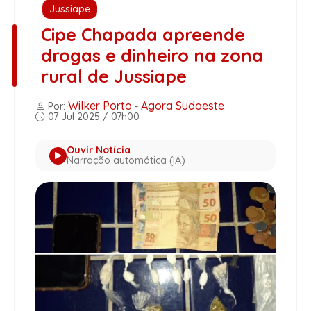
Jussiape
Cipe Chapada apreende
drogas e dinheiro na zona
rural de Jussiape
Wilker Porto
Agora Sudoeste
Por:
-
07 Jul 2025 / 07h00
Ouvir Notícia
Narração automática (IA)