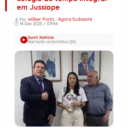
em Jussiape
Wilker Porto
Agora Sudoeste
Por:
-
14 Dez 2025 / 07h56
Ouvir Notícia
Narração automática (IA)