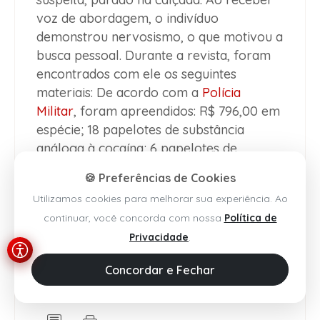
voz de abordagem, o indivíduo
demonstrou nervosismo, o que motivou a
busca pessoal. Durante a revista, foram
encontrados com ele os seguintes
materiais: De acordo com a
Polícia
Militar
, foram apreendidos: R$ 796,00 em
espécie; 18 papelotes de substância
análoga à cocaína; 6 papelotes de
substância análoga à maconha e 1
🍪 Preferências de Cookies
aparelho celular. Diante dos fatos, o
Utilizamos cookies para melhorar sua experiência. Ao
suspeito e o material apreendido foram
continuar, você concorda com nossa
Política de
encaminhados à Delegacia Territorial de
Privacidade
.
Brumado
para a adoção das medidas
cabíveis.
Concordar e Fechar