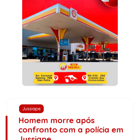
Jussiape
Homem morre após
confronto com a polícia em
Jussiape