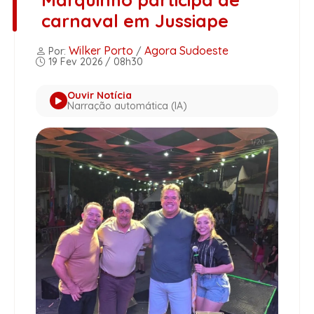
carnaval em Jussiape
Wilker Porto
Agora Sudoeste
Por:
/
19 Fev 2026 / 08h30
Ouvir Notícia
Narração automática (IA)