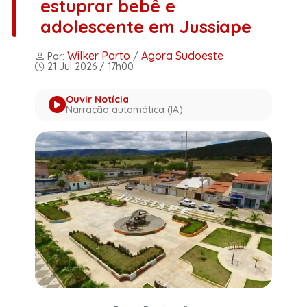
estuprar bebê e
adolescente em Jussiape
Wilker Porto
Agora Sudoeste
Por:
/
21 Jul 2026 / 17h00
Ouvir Notícia
Narração automática (IA)