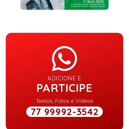
ADICIONE E
PARTICIPE
Textos, Fotos e Vídeos
77 99992-3542