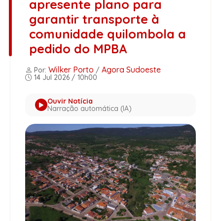
apresente plano para
garantir transporte à
comunidade quilombola a
pedido do MPBA
Wilker Porto
Agora Sudoeste
Por:
/
14 Jul 2026 / 10h00
Ouvir Notícia
Narração automática (IA)