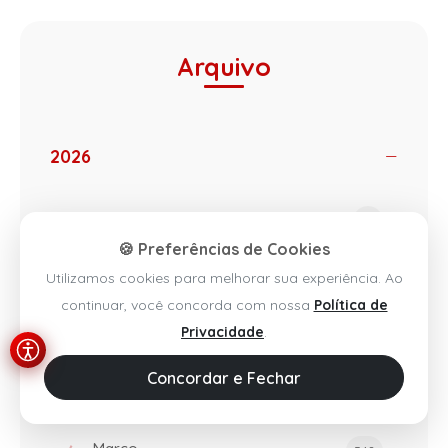
Arquivo
2026
Agosto
82
🍪 Preferências de Cookies
Julho
494
Utilizamos cookies para melhorar sua experiência. Ao
continuar, você concorda com nossa
Política de
Junho
420
Privacidade
.
Maio
534
Concordar e Fechar
Abril
518