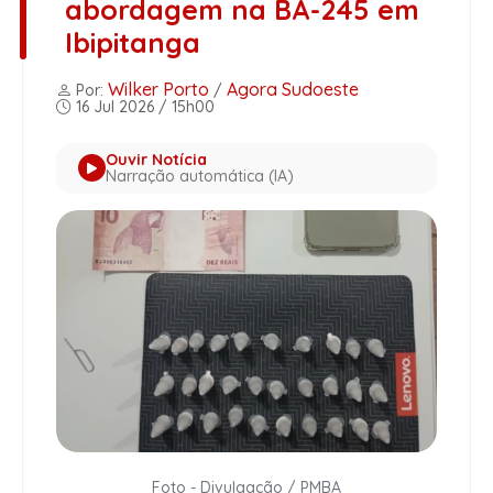
abordagem na BA-245 em
Ibipitanga
Wilker Porto
Agora Sudoeste
Por:
/
16 Jul 2026 / 15h00
Ouvir Notícia
Narração automática (IA)
Foto - Divulgação / PMBA