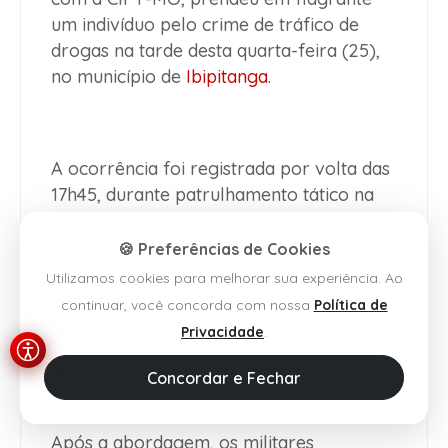
um indivíduo pelo crime de tráfico de
drogas na tarde desta quarta-feira (25),
no município de
Ibipitanga
.
A ocorrência foi registrada por volta das
17h45, durante patrulhamento tático na
BA-435. Segundo a PM, os policiais
visualizaram um homem praticando
🍪 Preferências de Cookies
direção perigosa e, ao perceber a
Utilizamos cookies para melhorar sua experiência. Ao
presença da guarnição, ele tentou fugir,
continuar, você concorda com nossa
Política de
dispensando uma sacola de cor verde
Privacidade
.
durante o acompanhamento policial.
Concordar e Fechar
Após a abordagem, os militares