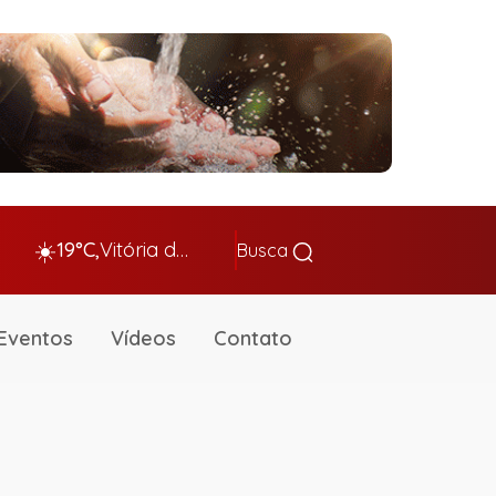
☀️
19°C,
Vitória da Conq…
Busca
Eventos
Vídeos
Contato