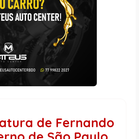
datura de Fernando
rno de São Paulo