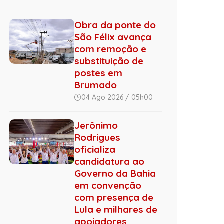
Obra da ponte do
São Félix avança
com remoção e
substituição de
postes em
Brumado
04 Ago 2026 / 05h00
Jerônimo
Rodrigues
oficializa
candidatura ao
Governo da Bahia
em convenção
com presença de
Lula e milhares de
apoiadores