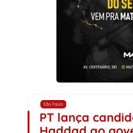
São Paulo
PT lança candi
Haddad ao gove