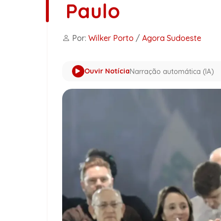
Paulo
Por:
Wilker Porto
/
Agora Sudoeste
Ouvir Notícia
Narração automática (IA)