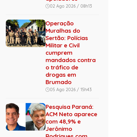
02 Ago 2026 / 08h13
Operação
Muralhas do
Sertão: Polícias
Militar e Civil
cumprem
mandados contra
o tráfico de
drogas em
Brumado
05 Ago 2026 / 15h43
Pesquisa Paraná:
ACM Neto aparece
com 48,9% e
Jerônimo
Rodrigues com