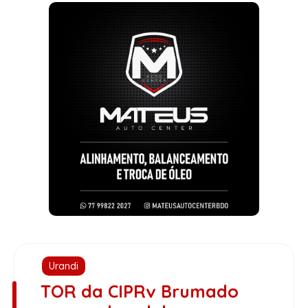
Urandi
TOR da CIPRv Brumado