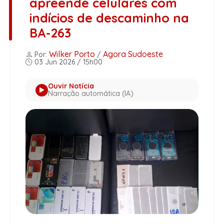
apreende celulares com
indícios de descaminho na
BA-263
Wilker Porto
Agora Sudoeste
Por:
/
03 Jun 2026 / 15h00
Ouvir Notícia
Narração automática (IA)