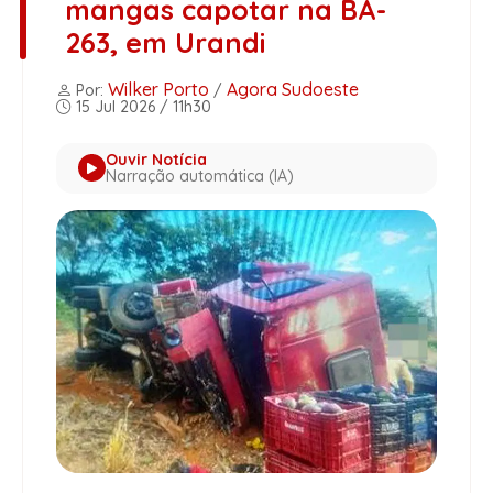
mangas capotar na BA-
263, em Urandi
Wilker Porto
Agora Sudoeste
Por:
/
15 Jul 2026 / 11h30
Ouvir Notícia
Narração automática (IA)