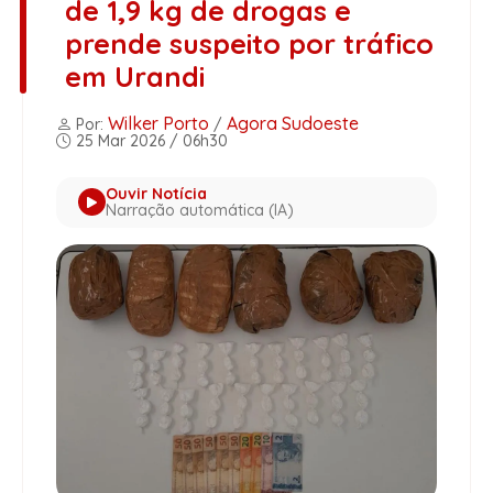
de 1,9 kg de drogas e
prende suspeito por tráfico
em Urandi
Wilker Porto
Agora Sudoeste
Por:
/
25 Mar 2026 / 06h30
Ouvir Notícia
Narração automática (IA)