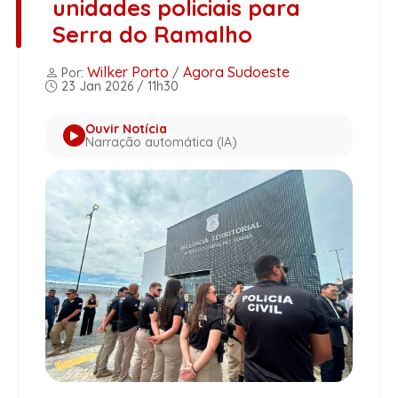
unidades policiais para
Serra do Ramalho
Wilker Porto
Agora Sudoeste
Por:
/
23 Jan 2026 / 11h30
Ouvir Notícia
Narração automática (IA)