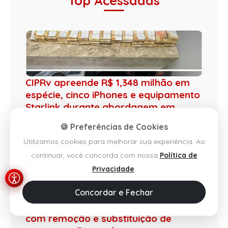
Top Acessadas
CIPRv apreende R$ 1,348 milhão em
espécie, cinco iPhones e equipamento
Starlink durante abordagem em
Tanhaçu
🍪 Preferências de Cookies
06 Ago 2026 / 21h14
Utilizamos cookies para melhorar sua experiência. Ao
continuar, você concorda com nossa
Política de
Privacidade
.
Concordar e Fechar
Obra da ponte do São Félix avança
com remoção e substituição de