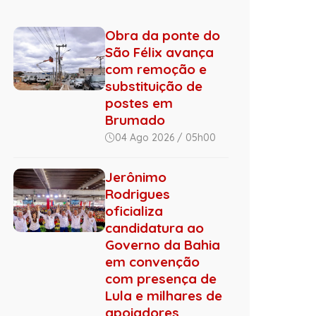
Obra da ponte do
São Félix avança
com remoção e
substituição de
postes em
Brumado
04 Ago 2026 / 05h00
Jerônimo
Rodrigues
oficializa
candidatura ao
Governo da Bahia
em convenção
com presença de
Lula e milhares de
apoiadores