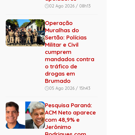
02 Ago 2026 / 08h13
Operação
Muralhas do
Sertão: Polícias
Militar e Civil
cumprem
mandados contra
o tráfico de
drogas em
Brumado
05 Ago 2026 / 15h43
Pesquisa Paraná:
ACM Neto aparece
com 48,9% e
Jerônimo
Rodrigues com