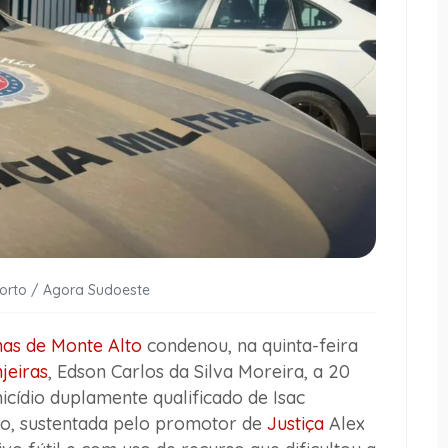
Porto / Agora Sudoeste
as de Monte Alto
condenou, na quinta-feira
jeiras
, Edson Carlos da Silva Moreira, a 20
cídio duplamente qualificado de Isac
ão, sustentada pelo promotor de
Justiça
Alex