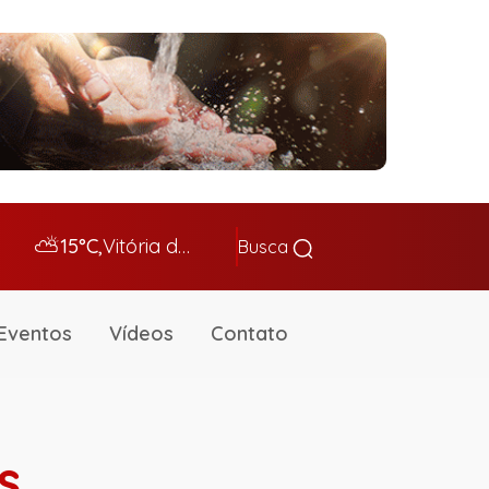
⛅
15°C,
Vitória da Conq…
Busca
Eventos
Vídeos
Contato
s