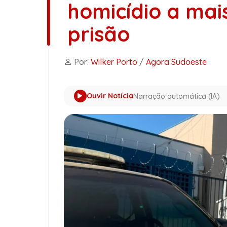
homicídio a mai
prisão
Por:
Wilker Porto
/
Agora Sudoeste
Ouvir Notícia
Narração automática (IA)