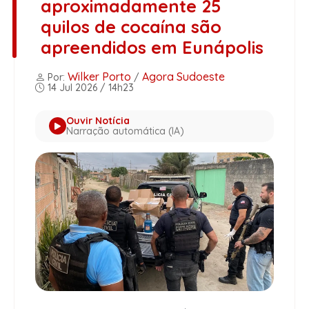
aproximadamente 25
quilos de cocaína são
apreendidos em Eunápolis
Wilker Porto
Agora Sudoeste
Por:
/
14 Jul 2026 / 14h23
Ouvir Notícia
Narração automática (IA)