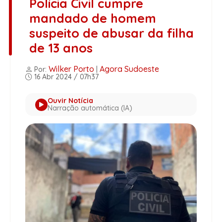
Polícia Civil cumpre
mandado de homem
suspeito de abusar da filha
de 13 anos
Wilker Porto
Agora Sudoeste
Por:
|
16 Abr 2024 / 07h37
Ouvir Notícia
Narração automática (IA)