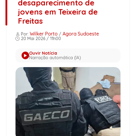
desaparecimento de
jovens em Teixeira de
Freitas
Wilker Porto
Agora Sudoeste
Por:
/
20 Mai 2026 / 11h00
Ouvir Notícia
Narração automática (IA)