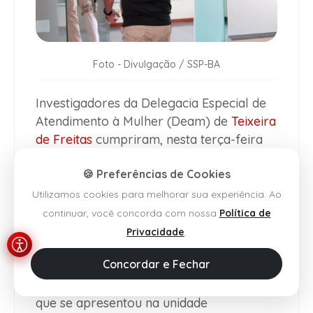
Foto - Divulgação / SSP-BA
Investigadores da Delegacia Especial de
Atendimento à Mulher (Deam) de
Teixeira
de Freitas
cumpriram, nesta terça-feira
(2), um mandado de prisão preventiva
🍪 Preferências de Cookies
contra um homem, de 36 anos,
investigado por estuprar a sobrinha de 12
Utilizamos cookies para melhorar sua experiência. Ao
anos. A vítima e o autor moravam na
continuar, você concorda com nossa
Política de
mesma residência, local onde os abusos
Privacidade
.
aconteciam. Depoimentos e outros
Concordar e Fechar
elementos coletados pela
Polícia
Civil
auxiliaram na identificação do suspeito,
que se apresentou na unidade