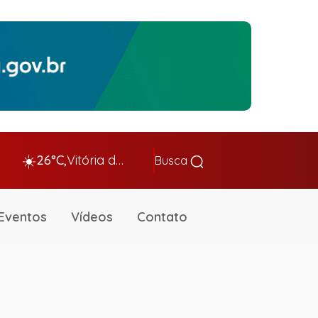
☀️
26°C,
Vitória da Conq…
Busca
Eventos
Vídeos
Contato