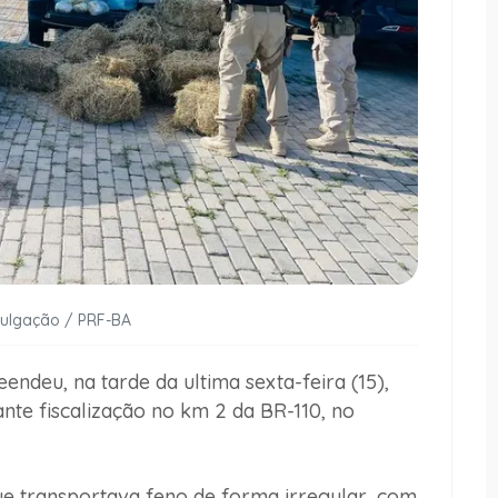
vulgação / PRF-BA
ndeu, na tarde da ultima sexta-feira (15),
te fiscalização no km 2 da BR-110, no
 transportava feno de forma irregular, com