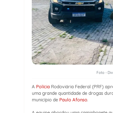
Foto - Di
A
Polícia
Rodoviária Federal (PRF) apree
uma grande quantidade de drogas duran
município de
Paulo Afonso
.
A equipe abordou uma caminhonete que