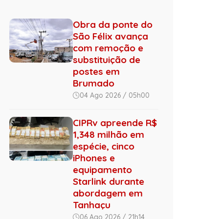
Obra da ponte do
São Félix avança
com remoção e
substituição de
postes em
Brumado
04 Ago 2026 / 05h00
CIPRv apreende R$
1,348 milhão em
espécie, cinco
iPhones e
equipamento
Starlink durante
abordagem em
Tanhaçu
06 Ago 2026 / 21h14