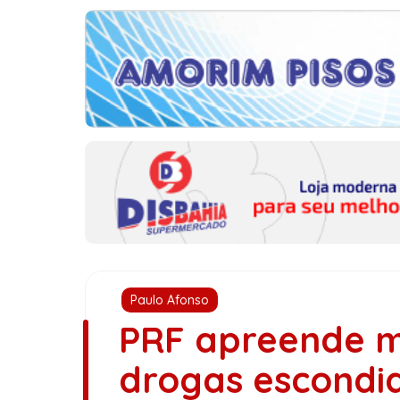
Paulo Afonso
PRF apreende m
drogas escondi