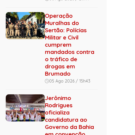
Operação
Muralhas do
Sertão: Polícias
Militar e Civil
cumprem
mandados contra
o tráfico de
drogas em
Brumado
05 Ago 2026 / 15h43
Jerônimo
Rodrigues
oficializa
candidatura ao
Governo da Bahia
em convenção