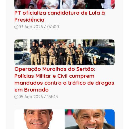
PT oficializa candidatura de Lula à
Presidência
03 Ago 2026 / 07h00
Operação Muralhas do Sertão:
Polícias Militar e Civil cumprem
mandados contra o tráfico de drogas
em Brumado
05 Ago 2026 / 15h43