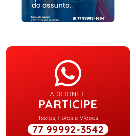
ADICIONE E
PARTICIPE
Textos, Fotos e Vídeos
77 99992-3542