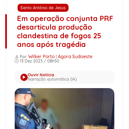
Santo Antônio de Jesus
Em operação conjunta PRF
desarticula produção
clandestina de fogos 25
anos após tragédia
Wilker Porto
Agora Sudoeste
Por:
|
13 Dez 2023 / 08h50
Ouvir Notícia
Narração automática (IA)