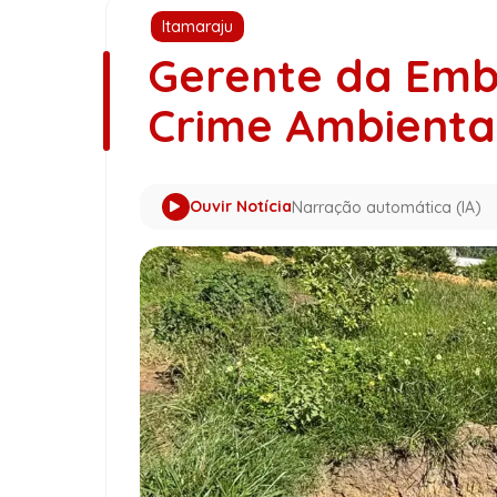
Itamaraju
Gerente da Emb
Crime Ambienta
Ouvir Notícia
Narração automática (IA)