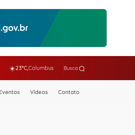
☀️
23°C,
Columbus
Busca
Eventos
Vídeos
Contato