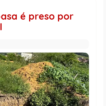
asa é preso por
l