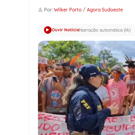
Por:
Wilker Porto
/
Agora Sudoeste
Ouvir Notícia
Narração automática (IA)