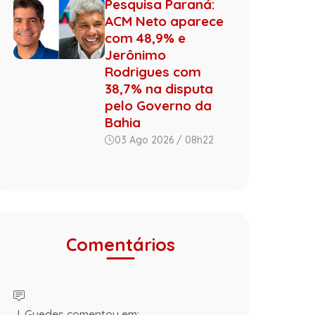
Pesquisa Paraná:
ACM Neto aparece
com 48,9% e
Jerônimo
Rodrigues com
38,7% na disputa
pelo Governo da
Bahia
03 Ago 2026 / 08h22
Comentários
J. Guedes comentou em: