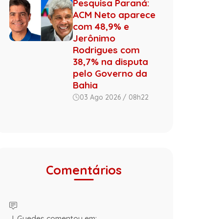
Pesquisa Paraná:
ACM Neto aparece
com 48,9% e
Jerônimo
Rodrigues com
38,7% na disputa
pelo Governo da
Bahia
03 Ago 2026 / 08h22
Comentários
J. Guedes comentou em: