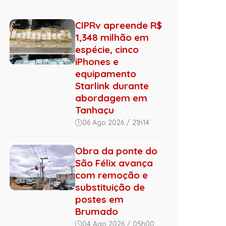
CIPRv apreende R$
1,348 milhão em
espécie, cinco
iPhones e
equipamento
Starlink durante
abordagem em
Tanhaçu
06 Ago 2026 / 21h14
Obra da ponte do
São Félix avança
com remoção e
substituição de
postes em
Brumado
04 Ago 2026 / 05h00