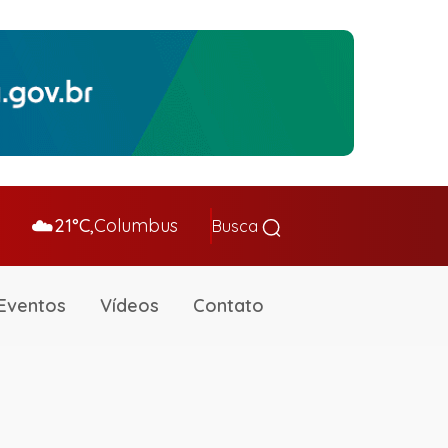
☁️
21°C,
Columbus
Busca
Eventos
Vídeos
Contato