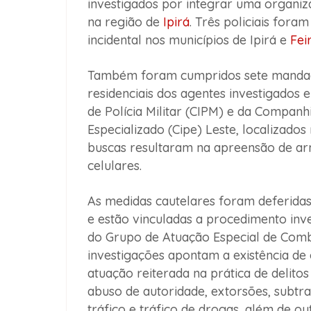
investigados por integrar uma organiza
na região de
Ipirá
. Três policiais for
incidental nos municípios de Ipirá e
Fei
Também foram cumpridos sete mandad
residenciais dos agentes investigados
de Polícia Militar (CIPM) e da Compan
Especializado (Cipe) Leste, localizados
buscas resultaram na apreensão de ar
celulares.
As medidas cautelares foram deferidas 
e estão vinculadas a procedimento inv
do Grupo de Atuação Especial de Comb
investigações apontam a existência d
atuação reiterada na prática de delitos
abuso de autoridade, extorsões, subtra
tráfico e tráfico de drogas, além de o