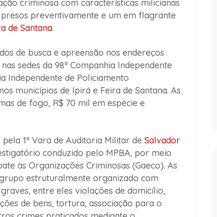
ção criminosa com características milicianas
am presos preventivamente e um em flagrante
ra de Santana
.
os de busca e apreensão nos endereços
 e nas sedes da 98ª Companhia Independente
hia Independente de Policiamento
 nos municípios de Ipirá e Feira de Santana. As
mas de fogo, R$ 70 mil em espécie e
pela 1ª Vara de Auditoria Militar de
Salvador
estigatório conduzido pelo MPBA, por meio
ate às Organizações Criminosas (Gaeco). As
e grupo estruturalmente organizado com
 graves, entre eles violações de domicílio,
ções de bens, tortura, associação para o
utros crimes praticados mediante o