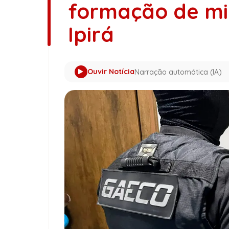
formação de mil
Ipirá
Ouvir Notícia
Narração automática (IA)