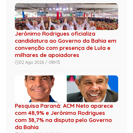
Jerônimo Rodrigues oficializa
candidatura ao Governo da Bahia em
convenção com presença de Lula e
milhares de apoiadores
02 Ago 2026 / 08h13
Pesquisa Paraná: ACM Neto aparece
com 48,9% e Jerônimo Rodrigues
com 38,7% na disputa pelo Governo
da Bahia