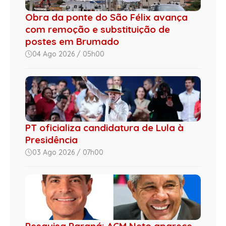
Obra da ponte do São Félix avança
com remoção e substituição de
postes em Brumado
04 Ago 2026 / 05h00
PT oficializa candidatura de Lula à
Presidência
03 Ago 2026 / 07h00
Pesquisa Paraná: ACM Neto aparece