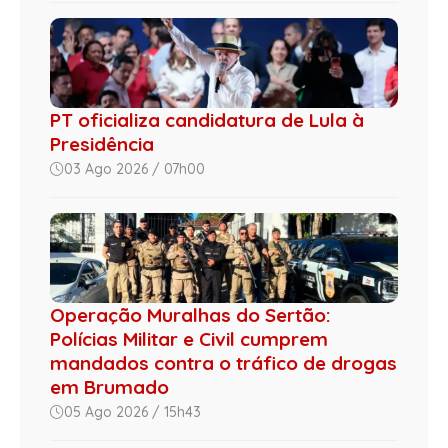
PT oficializa candidatura de Lula à
Presidência
03 Ago 2026 / 07h00
Operação Muralhas do Sertão:
Polícias Militar e Civil cumprem
mandados contra o tráfico de drogas
em Brumado
05 Ago 2026 / 15h43